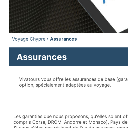
Voyage Chypre
›
Assurances
Assurances
Vivatours vous offre les assurances de base (gar
option, spécialement adaptées au voyage.
Les garanties que nous proposons, qu'elles soient of
compris Corse, DROM, Andorre et Monaco), Pays de 
Si vous n'êtes pas résident de l'un de ces pays, merc