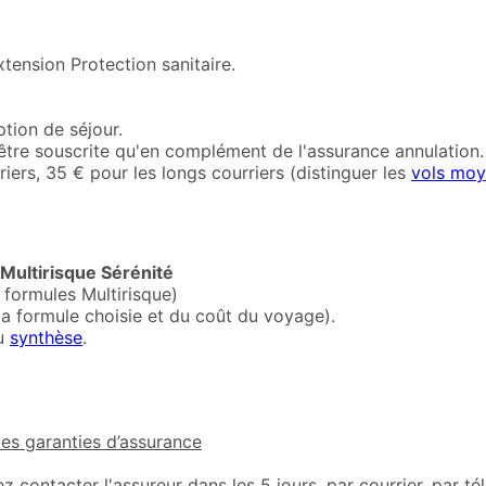
tension Protection sanitaire.
ption de séjour.
être souscrite qu'en complément de l'assurance annulation.
ers, 35 € pour les longs courriers (distinguer les
vols moy
 Multirisque Sérénité
s formules Multirisque)
la formule choisie et du coût du voyage).
u
synthèse
.
des garanties d’assurance
contacter l'assureur dans les 5 jours, par courrier, par té