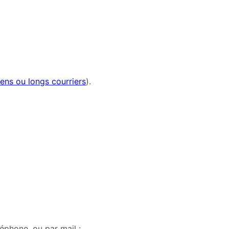
ens ou longs courriers
).
léphone, ou par mail :